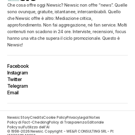
Che cosa offre oggi Newsic? Newsic non offre “news”. Quelle
sono ovunque, gratuite, istantanee, intercambiabili. Quello
che Newsic offre è altro: Mediazione critica,
approfondimento. Non fai aggregazione, né fan service. Molti
contenuti non scadono in 24 ore. Interviste, recensioni, focus
hanno una vita che supera il ciclo promozionale. Questo è
Newsic!
Facebook
Instagram
Twitter
Telegram
Email
Newsic Story
Credits
Cookie Policy
Privacy
Legal Notes
Policy di Fact-Checking
Policy di Trasparenza Editoriale
Policy sull’utilizzo dell’AI
© 1998-2026 Newsic. Copyright - WE&FI CONSULTING SRL - PI: