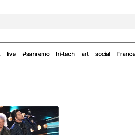
t
live
#sanremo
hi-tech
art
social
France