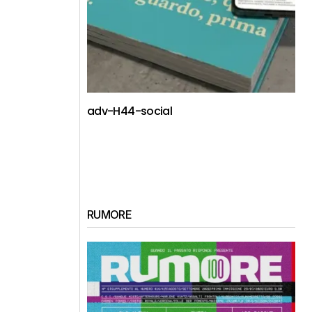
adv-H44-social
RUMORE