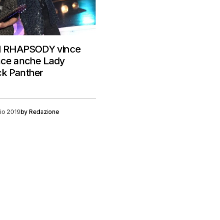
 RHAPSODY vince
ince anche Lady
ck Panther
io 2019
by
Redazione