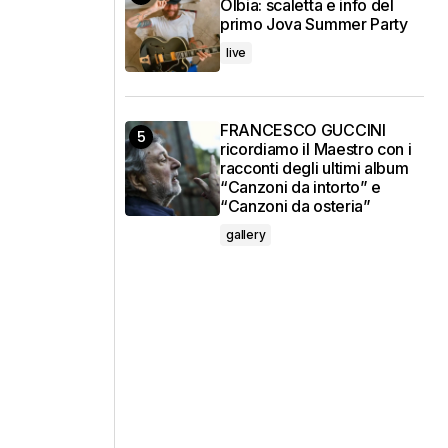
Olbia: scaletta e info del
primo Jova Summer Party
live
FRANCESCO GUCCINI
ricordiamo il Maestro con i
racconti degli ultimi album
“Canzoni da intorto” e
“Canzoni da osteria”
gallery