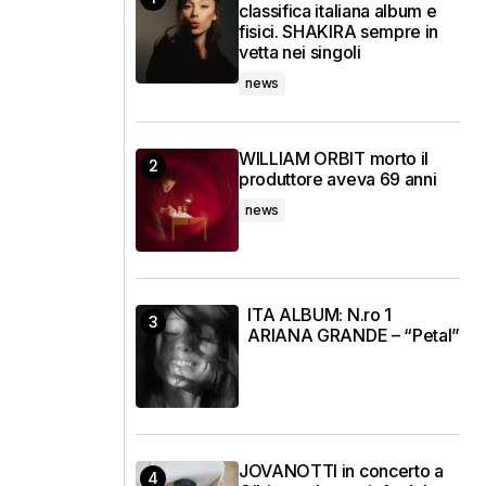
classifica italiana album e
fisici. SHAKIRA sempre in
vetta nei singoli
news
WILLIAM ORBIT morto il
produttore aveva 69 anni
news
ITA ALBUM: N.ro 1
ARIANA GRANDE – “Petal”
JOVANOTTI in concerto a