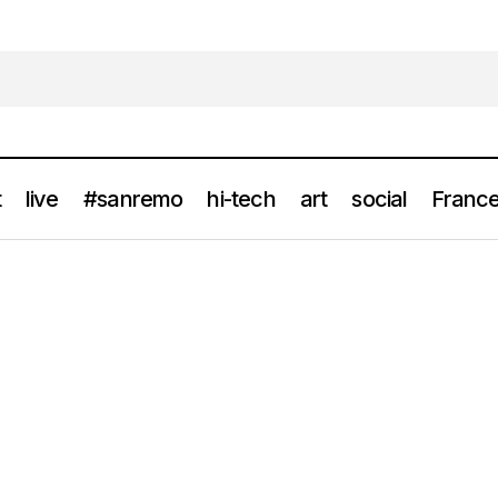
t
live
#sanremo
hi-tech
art
social
France