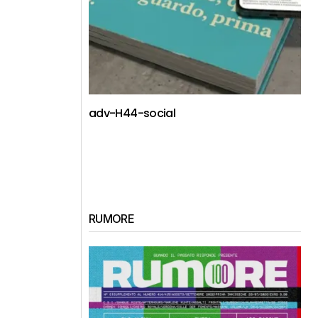
adv-H44-social
RUMORE