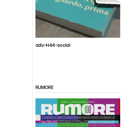
adv-H44-social
RUMORE