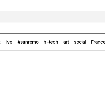
t
live
#sanremo
hi-tech
art
social
France