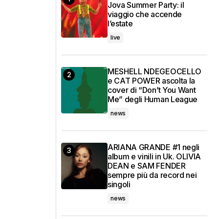
Jova Summer Party: il
viaggio che accende
l’estate
live
MESHELL NDEGEOCELLO
e CAT POWER ascolta la
cover di “Don’t You Want
Me” degli Human League
news
ARIANA GRANDE #1 negli
album e vinili in Uk. OLIVIA
DEAN e SAM FENDER
sempre più da record nei
singoli
news