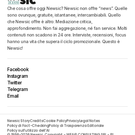
Che cosa offre oggi Newsic? Newsic non offre “news”. Quelle
sono ovunque, gratuite, istantanee, intercambiabili. Quello
che Newsic offre è altro: Mediazione critica,
approfondimento. Non fai aggregazione, né fan service. Molti
contenuti non scadono in 24 ore. Interviste, recensioni, focus
hanno una vita che supera il ciclo promozionale. Questo è
Newsic!
Facebook
Instagram
Twitter
Telegram
Email
Newsic Story
Credits
Cookie Policy
Privacy
Legal Notes
Policy di Fact-Checking
Policy di Trasparenza Editoriale
Policy sull’utilizzo dell’AI
© 1998-2026 Newsic. Copyright - WE&FI CONSULTING SRL - PI: