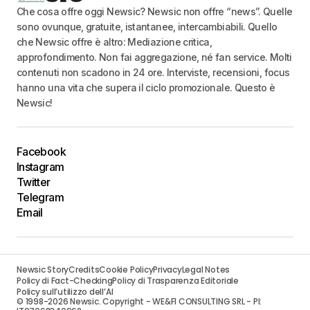
Che cosa offre oggi Newsic? Newsic non offre “news”. Quelle
sono ovunque, gratuite, istantanee, intercambiabili. Quello
che Newsic offre è altro: Mediazione critica,
approfondimento. Non fai aggregazione, né fan service. Molti
contenuti non scadono in 24 ore. Interviste, recensioni, focus
hanno una vita che supera il ciclo promozionale. Questo è
Newsic!
Facebook
Instagram
Twitter
Telegram
Email
Newsic Story
Credits
Cookie Policy
Privacy
Legal Notes
Policy di Fact-Checking
Policy di Trasparenza Editoriale
Policy sull’utilizzo dell’AI
© 1998-2026 Newsic. Copyright - WE&FI CONSULTING SRL - PI: