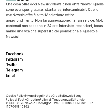
Che cosa offre oggi Newsic? Newsic non offre “news”. Quelle
sono ovunque, gratuite, istantanee, intercambiabili. Quello
che Newsic offre è altro: Mediazione critica,
approfondimento. Non fai aggregazione, né fan service. Molti
contenuti non scadono in 24 ore. Interviste, recensioni, focus
hanno una vita che supera il ciclo promozionale. Questo è
Newsic!
Facebook
Instagram
Twitter
Telegram
Email
Cookie Policy
Privacy
Legal Notes
Credits
Newsic Story
Policy di Fact-Checking
Policy di Trasparenza Editoriale
© 1998-2026 Newsic. Copyright - WE&FI CONSULTING SRL - PI:
IT07068340962