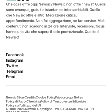
Che cosa offre oggi Newsic? Newsic non offre “news”. Quelle
sono ovunque, gratuite, istantanee, intercambiabili. Quello
che Newsic offre è altro: Mediazione critica,
approfondimento. Non fai aggregazione, né fan service. Molti
contenuti non scadono in 24 ore. Interviste, recensioni, focus
hanno una vita che supera il ciclo promozionale. Questo è
Newsic!
Facebook
Instagram
Twitter
Telegram
Email
Newsic Story
Credits
Cookie Policy
Privacy
Legal Notes
Policy di Fact-Checking
Policy di Trasparenza Editoriale
Policy sull’utilizzo dell’AI
© 1998-2026 Newsic. Copyright - WE&FI CONSULTING SRL - PI: