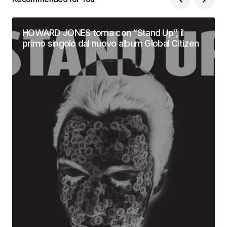
HOWARD JONES torna con “Stand Up”, il
primo singolo dal nuovo album Global Citizen